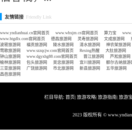
友情链接
Friendly Link
www.yndianhuai.cn官网首页
www.whxjm.cn官网首页
算力宝
www
www.htgdlx.com官网首页
德昌旅游网
灵寿旅游网
文成旅游网
波密旅游网
福贡旅游网
陵水旅游网
清水旅游网
神农架旅游网
莺歌旅游网
www.szzqcjw.com官网首页
Rexing热醒
大肚旅游网
钟山旅游网
www.dgyxhg88.com官网首页
晋江旅游网
芦淞旅游网
榆林旅游网
包头旅游网
吴忠旅游网
宜川旅游网
额尔古纳旅游
三亚旅游网
广饶旅游网
市北旅游网
新县旅游网
五华旅游网
昌邑旅游网
栏目导航:
首页
|
旅游攻略
|
旅游指南
|
旅游
2023 版权所有 © www.yndi